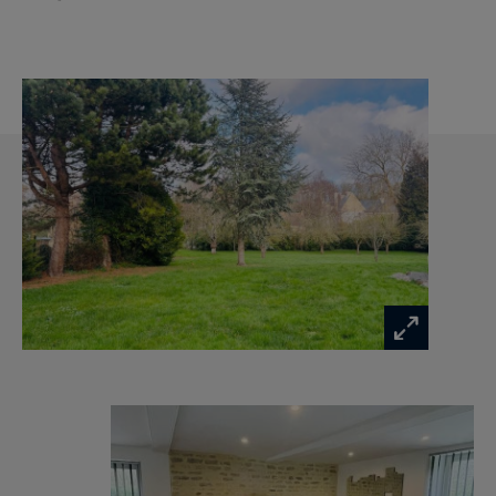
de la visite, vous pourrez découvrir un grand
séjour-salon baigné de lumière avec un poêle à
bois de très haut de gamme, une cuisine
aménagée et équipée de très belle facture
ouverte sur cet espace de réception et
bénéficiant d'une triple exposition avec de larges
baies vitrées dont une ouvrant sur une véranda
servant d'entrée, une salle à manger séparée,
très intimiste, elle aussi très lumineuse grâce à
de belles ouvertures à trois expositions et
agrémentée d'un joli mur en pierre apparente,
une salle d'eau et un bureau duquel part un
ascenseur arrivant dans la chambre de maître de
l'étage. Un escalier droit, typique de la région,
vous conduira au premier étage où vous serez
subjugués par les surfaces et les aménagements