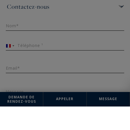
Nom*
Téléphone ¹
France
+33
Email*
Message
DEMANDE DE
APPELER
MESSAGE
RENDEZ-VOUS