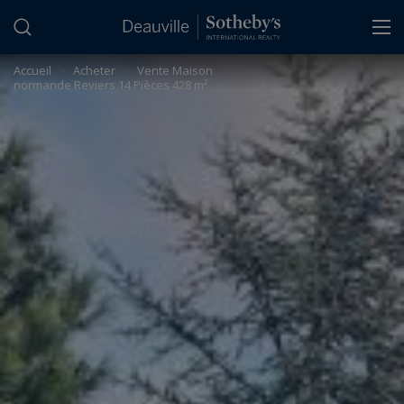
Panneau de gestion des cookies
Accueil
>
Acheter
>
Vente Maison
normande Reviers 14 Pièces 428 m²