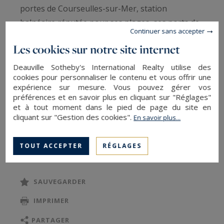
portes de Courseulles-sur-Mer, station
balnéaire réputée pour ses plages, ses ports de
Continuer sans accepter
plaisance et de pêche et ses nombreux
Les cookies sur notre site internet
restaurants.
Deauville Sotheby's International Realty utilise des
cookies pour personnaliser le contenu et vous offrir une
Cet ensemble immobilier de type ancien corps de
expérience sur mesure. Vous pouvez gérer vos
ferme du Bessin est notamment composé d'une
préférences et en savoir plus en cliquant sur "Réglages"
maison d'habitation principale, de type longère,
et à tout moment dans le pied de page du site en
cliquant sur "Gestion des cookies".
En savoir plus...
développant une surface habitable d'environ
280m² et d'une maison d'amis (ou gîte) d'environ
LIRE LA SUITE
TOUT ACCEPTER
RÉGLAGES
148m² habitables.
Ainsi le logis principal s'organise sur trois
SAUVEGARDER
niveaux, un rez-de-chaussée et deux étages. Le
IMPRIMER
rez-de-chaussée distribue les espaces de vie,
offrant tous de vastes surfaces, ainsi et ce au fil
PARTAGER