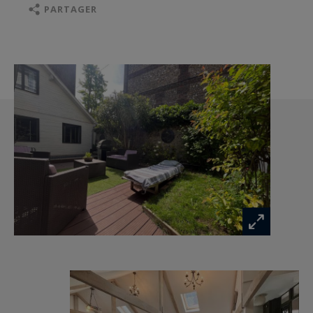
Ce niveau accueille également un espace
PARTAGER
parental raffiné, composé d’une chambre, d’un
dressing et d’une salle de bains privative avec
toilettes.
La partie ancienne conserve tout son charme et
propose en son rez-de-chaussée deux
chambres, dont l’une actuellement aménagée en
salle de sport.
Au premier étage un palier dessert deux
chambres et une salle de douche avec toilettes.
Le deuxième étage offre deux chambres
supplémentaires ainsi qu’une salle de douche
avec toilettes.