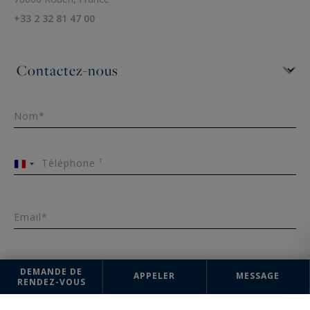
+33 2 32 81 47 00
Nom*
Téléphone ¹
France
+33
Email*
DEMANDE DE
Message
APPELER
MESSAGE
RENDEZ-VOUS