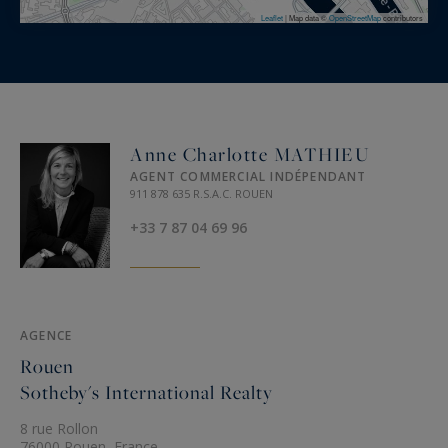
Leaflet
|
Map data ©
OpenStreetMap
contributors
Anne Charlotte MATHIEU
AGENT COMMERCIAL INDÉPENDANT
911 878 635 R.S.A.C. ROUEN
+33 7 87 04 69 96
AGENCE
Rouen
Sotheby's International Realty
8 rue Rollon
76000 Rouen, France