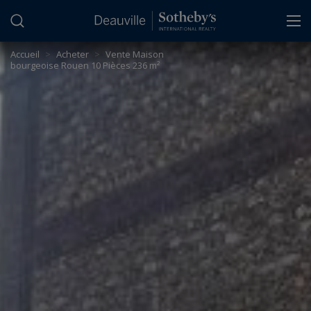
Panneau de gestion des cookies
Accueil
>
Acheter
>
Vente Maison
bourgeoise Rouen 10 Pièces 236 m²