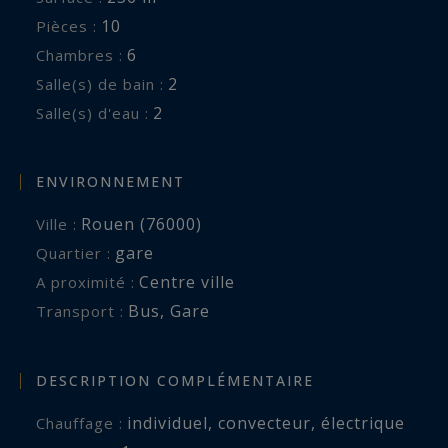
vie rare et recherché.
10
Pièces :
6
Chambres :
Les informations sur les risques auxquels ce
2
Salle(s) de bain :
bien est exposé sont disponibles sur :
2
Salle(s) d'eau :
www.georisques.gouv.fr
ENVIRONNEMENT
Rouen (76000)
Ville :
gare
Quartier :
Centre ville
A proximité :
Bus
,
Gare
Transport :
DESCRIPTION COMPLÉMENTAIRE
individuel
,
convecteur
,
électrique
Chauffage :