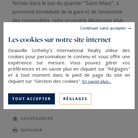
Nichée dans le bas du quartier "Saint-Maur", à
proximité immédiate de la gare et de l’ensemble
des commodités, cette propriété développe plus
Continuer sans accepter
de 236 m² habitables. Elle se déploie sur trois
niveaux et bénéficie d’une extension
Les cookies sur notre site internet
contemporaine, pensée avec soin par ses actuels
Deauville Sotheby's International Realty utilise des
propriétaires.
cookies pour personnaliser le contenu et vous offrir une
expérience sur mesure. Vous pouvez gérer vos
préférences et en savoir plus en cliquant sur "Réglages"
Dès l’entrée, la partie contemporaine dévoile de
et à tout moment dans le pied de page du site en
beaux volumes et une circulation fluide : une
cliquant sur "Gestion des cookies".
En savoir plus...
entrée avec rangements intégrés, une salle de
LIRE LA SUITE
bains avec toilettes, ainsi qu’un vaste espace de
TOUT ACCEPTER
RÉGLAGES
vie baigné de lumière comprenant salon et salle
à manger, ouverts sur une agréable terrasse.
SAUVEGARDER
Une grande cuisine aménagée et ouverte
IMPRIMER
complète cet ensemble convivial.