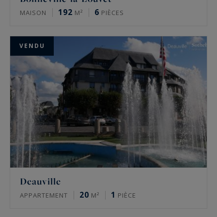
192
6
MAISON
M²
PIÈCES
VENDU
Deauville
20
1
APPARTEMENT
M²
PIÈCE