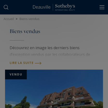
Panneau de gestion des cookies
Accueil
>
Biens vendus
Biens vendus
Découvrez en image les derniers biens
d’exception vendus par les collaborateurs de
l’agence Deauville Sotheby’s International
LIRE LA SUITE
Realty®.
VENDU