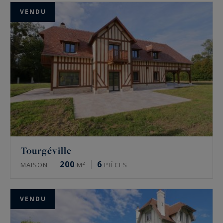
VENDU
Tourgéville
200
6
MAISON
M²
PIÈCES
VENDU