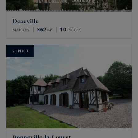
Deauville
362
10
MAISON
M²
PIÈCES
VENDU
Bonneville-la-Louvet