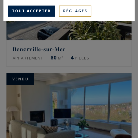
TOUT ACCEPTER
RÉGLAGES
Benerville-sur-Mer
80
4
APPARTEMENT
M²
PIÈCES
VENDU