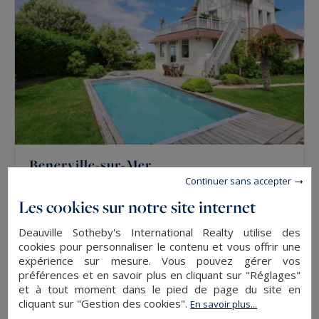
Benerville-sur-Mer
Continuer sans accepter
250
9
VILLA
M²
PIÈCES
Les cookies sur notre site internet
Deauville Sotheby's International Realty utilise des
VENDU
cookies pour personnaliser le contenu et vous offrir une
expérience sur mesure. Vous pouvez gérer vos
préférences et en savoir plus en cliquant sur "Réglages"
et à tout moment dans le pied de page du site en
cliquant sur "Gestion des cookies".
En savoir plus...