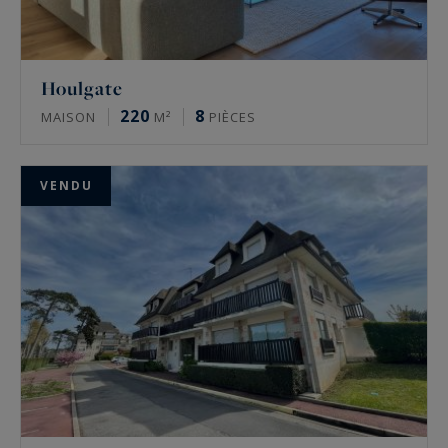
Houlgate
220
8
MAISON
M²
PIÈCES
VENDU