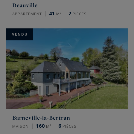
Deauville
41
2
APPARTEMENT
M²
PIÈCES
VENDU
Barneville-la-Bertran
160
6
MAISON
M²
PIÈCES