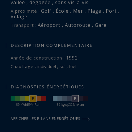
vallée , dégagée , sans vis-à-vis
Golf , École , Mer , Plage , Port ,
A proximité :
Village
Aéroport , Autoroute , Gare
Transport :
DESCRIPTION COMPLÉMENTAIRE
1992
Année de construction :
Chauffage :
individuel , sol , fuel
DIAGNOSTICS ÉNERGÉTIQUES
E
E
59 kWhEP/m².an
59 kgeqCO2/m².an
AFFICHER LES BILANS ÉNERGÉTIQUES