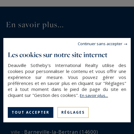
En savoir plus...
DESCRIPTION GÉNÉRALE
Continuer sans accepter
Les cookies sur notre site internet
Maison Normande
Type de bien :
119 m²
Surface :
Deauville Sotheby's International Realty utilise des
cookies pour personnaliser le contenu et vous offrir une
300 m²
Surface terrain :
expérience sur mesure. Vous pouvez gérer vos
5
Pièces :
préférences et en savoir plus en cliquant sur "Réglages"
et à tout moment dans le pied de page du site en
3
Chambres :
cliquant sur "Gestion des cookies".
En savoir plus...
1
Salle(s) de bain :
TOUT ACCEPTER
RÉGLAGES
ENVIRONNEMENT
Barneville-la-Bertran (14600)
Ville :