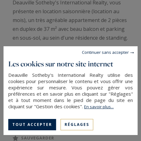
Deauville Sotheby's International Realty, vous
présente en location saisonnière (location au
mois), un très agréable appartement de 2 pièces
en duplex de 37 m² avec beau balcon et parking
en sous-sol, au sein d'une résidence de standing.
Continuer sans accepter
L'appartement se trouve au 2e étage avec
Les cookies sur notre site internet
ascenseur et se compose ; d'une entrée ouvrant
sur un vaste double séjour (présence d'un
Deauville Sotheby's International Realty utilise des
cookies pour personnaliser le contenu et vous offrir une
canapé lit) avec balcon donnant sur jardin, d'une
expérience sur mesure. Vous pouvez gérer vos
cuisine dite américaine aménagée et équipée,
préférences et en savoir plus en cliquant sur "Réglages"
d'une salle d'eau avec toilettes. En son niveau
et à tout moment dans le pied de page du site en
cliquant sur "Gestion des cookies".
En savoir plus...
une chambre avec lit deux personnes.
LIRE LA SUITE
TOUT ACCEPTER
RÉGLAGES
Proche toutes commodités - Excellent état
général - appartement des plus lumineux -
SAUVEGARDER