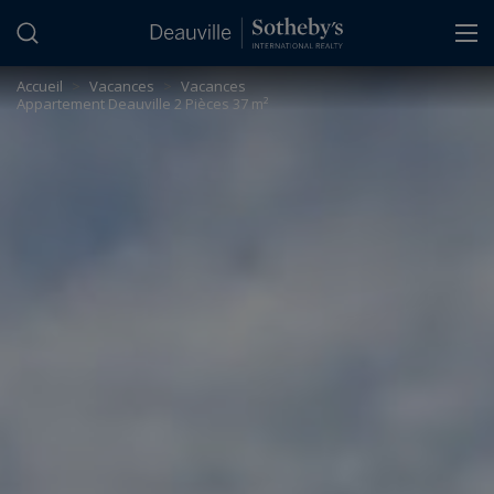
Panneau de gestion des cookies
Accueil
>
Vacances
>
Vacances
Appartement Deauville 2 Pièces 37 m²