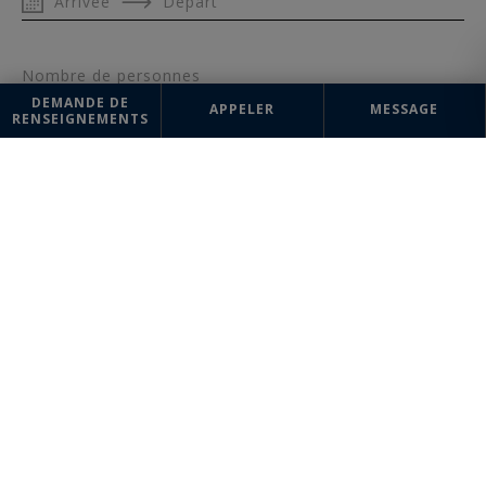
Arrivée
Départ
Nombre de personnes
DEMANDE DE
APPELER
MESSAGE
RENSEIGNEMENTS
Message
ENVOYER
Les informations recueillies sur ce formulaire sont enregistrées dans un
fichier informatisé par la société Deauville Sotheby's International Realty
pour la gestion et le suivi de votre demande. Conformément à la loi