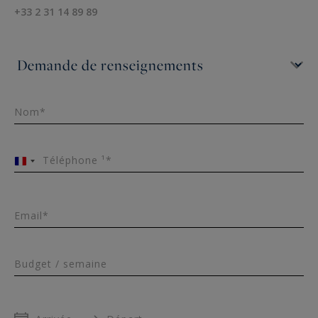
+33 2 31 14 89 89
Nom*
Téléphone ¹*
France
+33
Email*
Budget / semaine