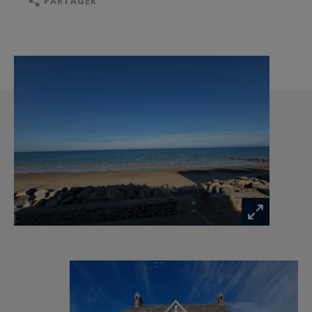
PARTAGER
cheminée en pierre ,dans son prolongement , un
agréable bureau , une grande pièce à fort
potentiel d’aménagement et une grande cuisine
familiale viennent compléter ce niveau.
Le premier étage distribué et organisé autour
d’un joli palier avec ses colonnades propose
quatre chambres dont une grande suite
parentale avec une salle de bains privative, les
autres chambres bénéficiant de points d’eau
(lavabos et/ou douche), deux de ces chambres
offrent des vues d’exception sur la mer.
Quant au second et dernier étage , il vous
réservera une salle de jeux , deux chambres dont
une avec lavabo, une salle d’eau.
Le sou-sol ,quant à lui, se constitue de caves et
d’une chaufferie.