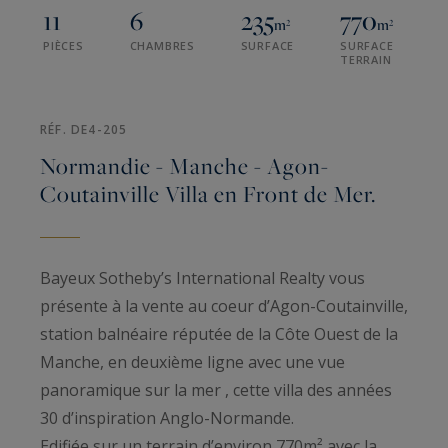
11
6
235
770
m²
m²
PIÈCES
CHAMBRES
SURFACE
SURFACE
TERRAIN
RÉF. DE4-205
Normandie - Manche - Agon-
Coutainville Villa en Front de Mer.
Bayeux Sotheby’s International Realty vous
présente à la vente au coeur d’Agon-Coutainville,
station balnéaire réputée de la Côte Ouest de la
Manche, en deuxième ligne avec une vue
panoramique sur la mer , cette villa des années
30 d’inspiration Anglo-Normande.
Edifiée sur un terrain d’environ 770m² avec la