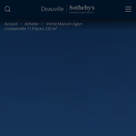
Panneau de gestion des cookies
Accueil
>
Acheter
>
Vente Maison Agon-
Coutainville 11 Pièces 235 m²