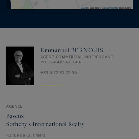
Leaflet
|
Map data ©
OpenStreetMap
contributors
Emmanuel BERNOUIS
AGENT COMMERCIAL INDÉPENDANT
393 177 464 R.S.A.C. CAEN
+33 6 72 31 72 56
AGENCE
Bayeux
Sotheby's International Realty
42 rue de Cuisiniers