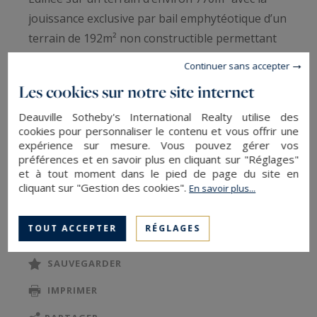
jouissance exclusive par bail emphytéotique d’un
terrain de 192m² non constructible permettant
un accès direct à la plage, cette demeure
Continuer sans accepter
construite sur trois niveaux, auquel vient
Les cookies sur notre site internet
s’ajouter un sous-sol , développe une surface
habitable d’environ 235m².
Deauville Sotheby's International Realty utilise des
cookies pour personnaliser le contenu et vous offrir une
Dès l’entrée dans les lieux vous pourrez
expérience sur mesure. Vous pouvez gérer vos
découvrir une jolie entrée avec un escalier
préférences et en savoir plus en cliquant sur "Réglages"
et à tout moment dans le pied de page du site en
atypique distribuant les étages et les pièces de
cliquant sur "Gestion des cookies".
En savoir plus...
réception du rez-de-chaussée, vous serez ainsi
LIRE LA SUITE
subjugués par les volumes et la luminosité qui se
TOUT ACCEPTER
RÉGLAGES
dégage des pièces de vie, ainsi vous apprécierez
la vaste salle à manger bénéficiant d’une grande
SAUVEGARDER
ouverture en semi bow-window offrant une
IMPRIMER
magnifique vue sur la mer, en retrait , un salon
discret avec un sol en parquet et une jolie