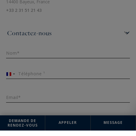
14400 Bayeux, France
+33 2 31 51 21 43
Nom*
Téléphone ¹
France
+33
Email*
DEMANDE DE
Message
APPELER
MESSAGE
RENDEZ-VOUS