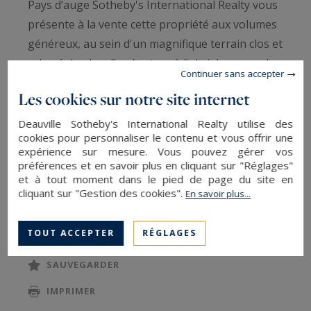
Pays d’auge Sotheby's International Realty vous
présente à la vente cette propriété aux volumes
généreux, au sein d'un magnifique terrain clos et
arboré de plus d’un hectare à l'abri des regards.
Continuer sans accepter
Les cookies sur notre site internet
La maison néo-normande d’environ 250 m2,
lumineuse et spacieuse, est agencée comme suit
Deauville Sotheby's International Realty utilise des
cookies pour personnaliser le contenu et vous offrir une
:
expérience sur mesure. Vous pouvez gérer vos
Au rez-de-chaussée : une entrée desservant un
préférences et en savoir plus en cliquant sur "Réglages"
et à tout moment dans le pied de page du site en
vaste salon/séjour d’environ 70 m2 avec
cliquant sur "Gestion des cookies".
En savoir plus...
cheminée insert, une cuisine dinatoire aménagée
LIRE LA SUITE
et équipée, une buanderie, deux chambres et
TOUT ACCEPTER
RÉGLAGES
une salle d’eau.
Au premier étage : une pièce palière desservant
SAUVEGARDER
une suite parentale avec salle de bains/douches,
IMPRIMER
deux chambres, une salle d’eau séparée et une