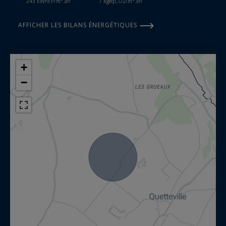
243 kWhEP/m².an
7 kgeqCO2/m².an
AFFICHER LES BILANS ÉNERGÉTIQUES
+
−