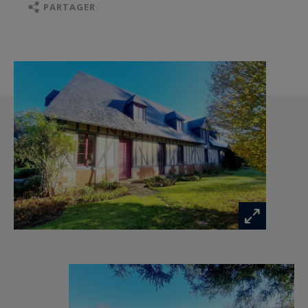
seconde suite parentale avec salle d’eau.
PARTAGER
En dépendance, un bâtiment hangar avec un
garage, une pièce de stockage et une pièce
réserve d’eau.
Environnement calme et privilégié. La propriété
est confortable et spacieuse avec des
prestations de qualité. À découvrir rapidement …
Les informations sur les risques auxquels ce
bien est exposé sont disponibles sur :
www.georisques.gouv.fr