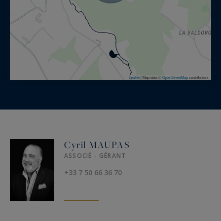
Leaflet
|
Map data ©
OpenStreetMap
contributors
Cyril MAUPAS
ASSOCIÉ - GÉRANT
+33 7 50 66 36 70