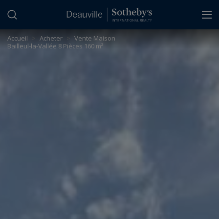
Panneau de gestion des cookies
Accueil
>
Acheter
>
Vente Maison
Bailleul-la-Vallée 8 Pièces 160 m²