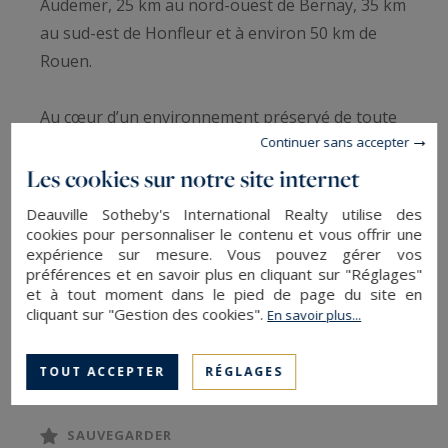
Audemer, 25 km au nord-ouest de Bernay, 35 km
au sud-est de Honfleur et à environ 50 km de
Rouen.
Au cœur d’un environnement préservé de toute
Continuer sans accepter
nuisances, dans un environnement dit
campagne, Pays d'Auge Sotheby's International
Les cookies sur notre site internet
realty vous présente à la vente une très
Deauville Sotheby's International Realty utilise des
agréable maison à l’architecture typiquement
cookies pour personnaliser le contenu et vous offrir une
expérience sur mesure. Vous pouvez gérer vos
normande (soubassement pierre, colombages et
préférences et en savoir plus en cliquant sur "Réglages"
toiture en ardoise) édifiée au coeur d’un parc
et à tout moment dans le pied de page du site en
clos et paysagé de 6.180 m², aux nombreux
cliquant sur "Gestion des cookies".
En savoir plus...
massifs de végétaux (azalées, rhododendron,
LIRE LA SUITE
camélias…), jeu de terrasse avec jacuzzi, portique
TOUT ACCEPTER
RÉGLAGES
enfants et autres sujets d’arbres, ladite
propriété à l’abri des regards. Ladite propriété
SAUVEGARDER