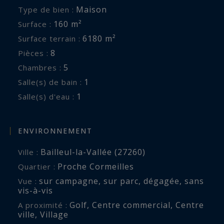
repas et poêle « Godin », tomettes au sol et accès
Maison
Type de bien :
direct vers terrasse et jardin, une arrière cuisine,
160 m²
Surface :
des toilettes séparés dit d’invités et un espace
6180 m²
Surface terrain :
buanderie, une chambre de plain pied donnant
8
Pièces :
sur terrasse.
5
Chambres :
1
Salle(s) de bain :
En son étage (accessible par deux deux escaliers)
1
Salle(s) d'eau :
; une zone palière, une première chambre sous
mansarde, lumière naturelle traversante par
vélux, en enfilade une seconde chambre, dans un
ENVIRONNEMENT
esprit dortoir enfants, une salle de bains avec
Bailleul-la-Vallée (27260)
Ville :
toilettes,
Proche Cormeilles
Quartier :
une troisième chambre de belle taille avec
sur campagne
,
sur parc
,
dégagée
,
sans
Vue :
fermes apparentes et en prolongement une
vis-à-vis
pièce dite salle d’eau avec toilettes séparés, une
Golf
,
Centre commercial
,
Centre
A proximité :
quatrième et dernière chambre avec belle
ville
,
Village