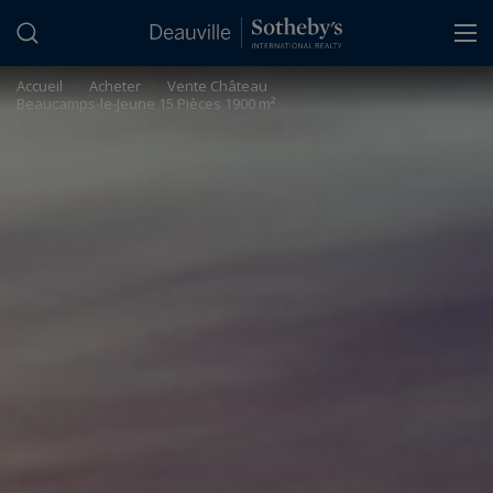
Panneau de gestion des cookies
Accueil
>
Acheter
>
Vente Château
Beaucamps-le-Jeune 15 Pièces 1900 m²