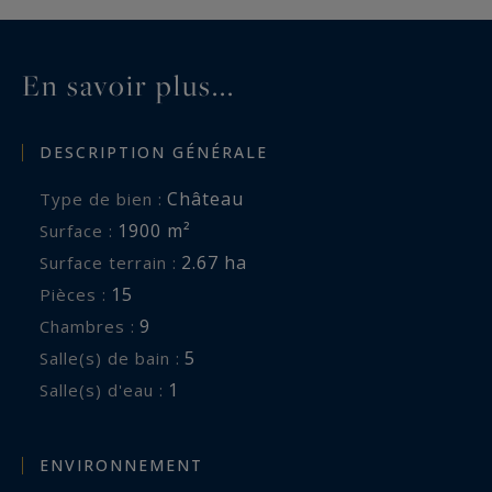
une atmosphère unique, à moins de 10 minutes
des axes majeurs et des commodités. A découvrir
En savoir plus...
absolument!
Les informations sur les risques auxquels ce
DESCRIPTION GÉNÉRALE
bien est exposé sont disponibles sur :
Château
Type de bien :
www.georisques.gouv.fr
1900 m²
Surface :
2.67 ha
Surface terrain :
15
Pièces :
9
Chambres :
5
Salle(s) de bain :
1
Salle(s) d'eau :
ENVIRONNEMENT