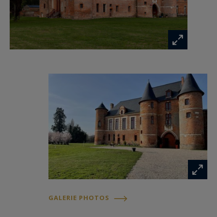
de réception, cuisine et un appartement de
gardien au rez-de-chaussée. Le premier étage
abrite une grande salle de réception ainsi qu’un
ensemble de six chambres, salles de bains et
bureau. Les combles constituent de vastes
greniers. Desservi par deux escaliers, ce
bâtiment appelle une réhabilitation partielle,
laissant libre cours à de multiples projets
(hôtellerie de charme, réceptions, résidence
d’exception).
Les dépendances – orangerie, écuries, porterie,
étables et serre – complètent cet ensemble
d’exception qui totalise plus de 1 900 m² bâtis. Le
GALERIE PHOTOS
parc paysager, les perspectives, la quiétude des
lieux et l’aura historique confèrent au domaine