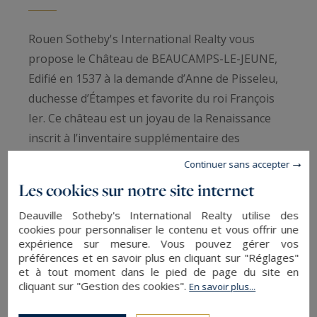
Rouen Sotheby's International Realty vous
propose le Château de BEAUCAMPS-LE-JEUNE,
Edifié en 1537 à la demande d’Anne de Pisseleu,
duchesse d’Étampes et favorite du roi François
Ier. Ce château est un joyau de la Renaissance
inscrit à l’inventaire supplémentaire des
monuments historiques. Au cœur d’un parc
Continuer sans accepter
d’environ 3 hectares planté d’arbres centenaires,
Les cookies sur notre site internet
il offre un cadre d’une rare élégance, où
Deauville Sotheby's International Realty utilise des
dialoguent éléments Renaissance et
cookies pour personnaliser le contenu et vous offrir une
réminiscences médiévales.
expérience sur mesure. Vous pouvez gérer vos
préférences et en savoir plus en cliquant sur "Réglages"
et à tout moment dans le pied de page du site en
Organisée autour d’une cour carrée, la première
cliquant sur "Gestion des cookies".
En savoir plus...
bâtisse (environ 700 m²), restaurée avec soin,
s’ouvre au sud sur une première entrée