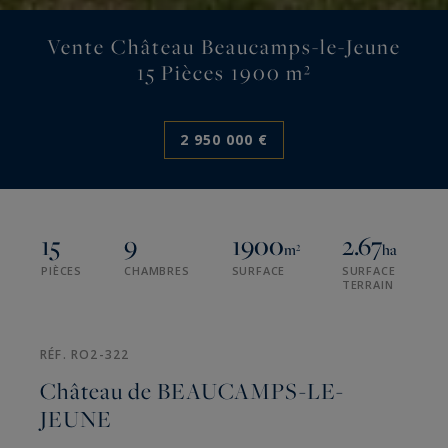
Vente Château Beaucamps-le-Jeune
15 Pièces 1900 m²
2 950 000 €
15
9
1900
2.67
m²
ha
PIÈCES
CHAMBRES
SURFACE
SURFACE
TERRAIN
RÉF. RO2-322
Château de BEAUCAMPS-LE-
JEUNE