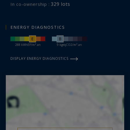
329 lots
In co-ownership :
ENERGY DIAGNOSTICS
E
B
288 kWhEP/m².an
9 kgeqCO2/m².an
DISPLAY ENERGY DIAGNOSTICS