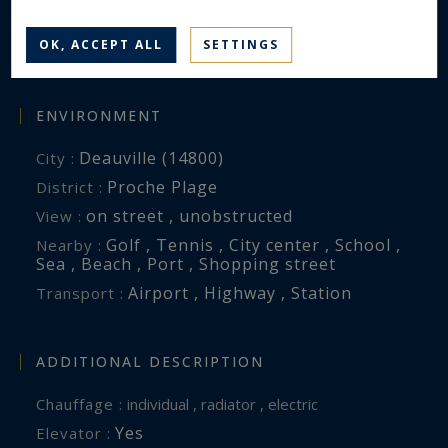
1
Bedrooms :
1
OK, ACCEPT ALL
SETTINGS
Bathroom(s) :
ENVIRONMENT
Deauville (14800)
City :
Proche Plage
District :
on street , unobstructed
View :
Golf , Tennis , City center , School ,
Nearby :
Sea , Beach , Port , Shopping street
Airport , Highway , Station
Transport :
ADDITIONAL DESCRIPTION
Chauffage :
individual , radiator , electric
Yes
Elevator :