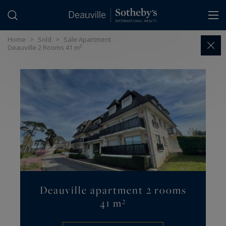
Cookies management panel
Home
>
Sold
>
Sale Apartment
Deauville 2 Rooms 41 m²
Deauville apartment 2 rooms
41 m²