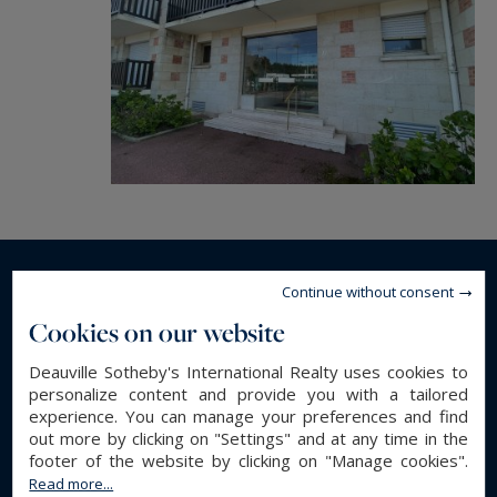
Continue without consent
Read more...
Cookies on our website
Deauville Sotheby's International Realty uses cookies to
GENERAL DESCRIPTION
personalize content and provide you with a tailored
experience. You can manage your preferences and find
Apartment
Property type :
out more by clicking on "Settings" and at any time in the
41 m²
Area :
footer of the website by clicking on "Manage cookies".
2
Rooms :
Read more...