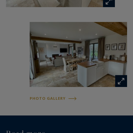
venir en Avril 2024, un jardin d'hiver, lieu
commun dédié aux résidents constitué d'un
espace de jeux couvert avec terrain de pétanque,
table de ping-pong.
Cette propriété d’exception vous permettra
d’être proche de la plage et du centre-ville tout
en profitant pleinement de la beauté et la
quiétude des lieux.
Location week-end du vendredi au dimanche
(deux nuitées) de 621 € à 1617 €.
PHOTO GALLERY
Possibilité de privatiser tout le domaine.
Information on the risks to which this property
is exposed is available at: