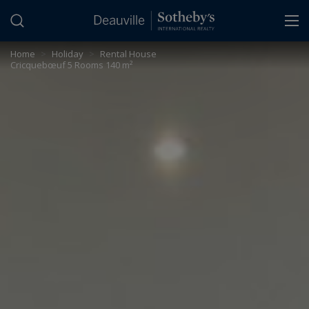
Cookies management panel
Home
>
Holiday
>
Rental House
Cricquebœuf 5 Rooms 140 m²