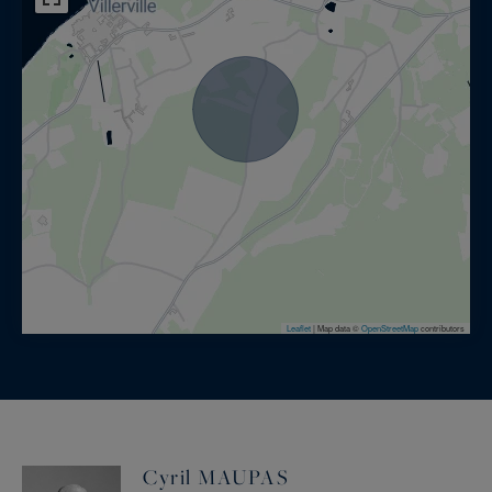
Leaflet
|
Map data ©
OpenStreetMap
contributors
Cyril MAUPAS