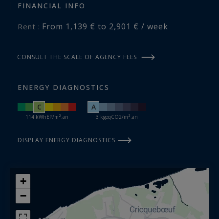
FINANCIAL INFO
From 1,139 € to 2,901 € / week
Rent :
CONSULT THE SCALE OF AGENCY FEES
ENERGY DIAGNOSTICS
C
A
114 kWhEP/m².an
3 kgeqCO2/m².an
DISPLAY ENERGY DIAGNOSTICS
+
−