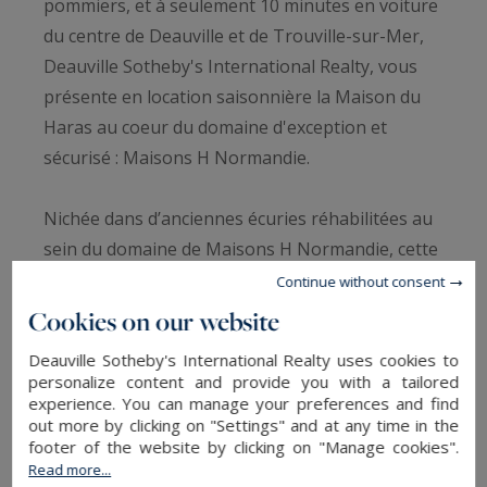
pommiers, et à seulement 10 minutes en voiture
du centre de Deauville et de Trouville-sur-Mer,
Deauville Sotheby's International Realty, vous
présente en location saisonnière la Maison du
Haras au coeur du domaine d'exception et
sécurisé : Maisons H Normandie.
Nichée dans d’anciennes écuries réhabilitées au
sein du domaine de Maisons H Normandie, cette
maison mitoyenne offre une superficie de 140 m²
Continue without consent
au sol avec un jardin privatif agrémenté de
Cookies on our website
vergers de 1 800 m², une terrasse en graviers, et
Deauville Sotheby's International Realty uses cookies to
des espaces de stationnement privés.
personalize content and provide you with a tailored
experience. You can manage your preferences and find
out more by clicking on "Settings" and at any time in the
Au rez-de-jardin, la maison se compose d’une
footer of the website by clicking on "Manage cookies".
entrée avec toilettes invités, d’un double séjour
Read more...
READ MORE