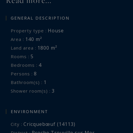
Read more...
www.georisques.gouv.fr
GENERAL DESCRIPTION
House
Property type :
140 m²
Area :
1800 m²
Land area :
5
Rooms :
4
Bedrooms :
8
Persons :
1
Bathroom(s) :
3
Shower room(s) :
ENVIRONMENT
Cricquebœuf (14113)
City :
Proche Trouville sur Mer
District :