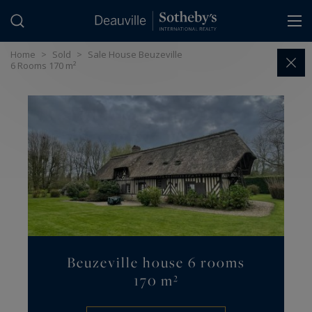
Cookies management panel
Home
>
Sold
>
Sale House Beuzeville
6 Rooms 170 m²
Beuzeville house 6 rooms
170 m²