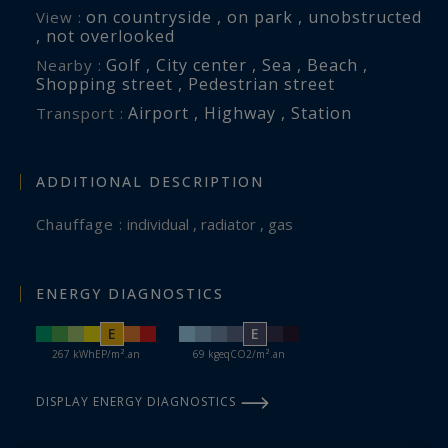
Information on the risks to which this property
on countryside , on park , unobstructed
View :
is exposed is available at:
, not overlooked
www.georisques.gouv.fr
Golf , City center , Sea , Beach ,
Nearby :
Shopping street , Pedestrian street
Airport , Highway , Station
Transport :
ADDITIONAL DESCRIPTION
Chauffage :
individual , radiator , gas
ENERGY DIAGNOSTICS
E
E
267 kWhEP/m².an
69 kgeqCO2/m².an
DISPLAY ENERGY DIAGNOSTICS