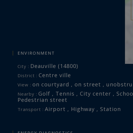
ENVIRONMENT
Deauville (14800)
City :
Centre ville
District :
on courtyard , on street , unobstr
View :
Golf , Tennis , City center , Scho
Nearby :
Pedestrian street
Airport , Highway , Station
Transport :
ENERGY DIAGNOSTICS