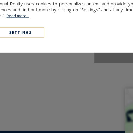
ional Realty uses cookies to personalize content and provide yo
this property is exposed is
ces and find out more by clicking on "Settings" and at any time
.fr
es".
Read more...
SETTINGS