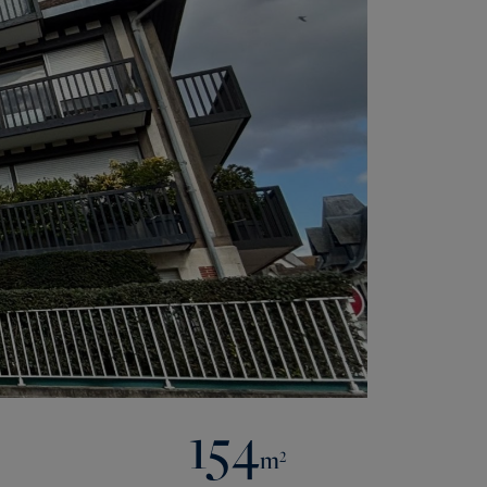
154
m²