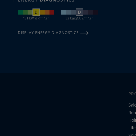
D
D
151 kWhEP/m².an
32 kgeqCO2/m².an
DISPLAY ENERGY DIAGNOSTICS
PR
Sal
Ren
Hol
Life
Sol