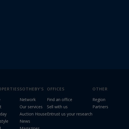
OPERTIES
SOTHEBY'S
OFFICES
OTHER
e
Network
Find an office
Region
t
Our services
Sell with us
Partners
iday
Auction House
Entrust us your research
style
News
d
Magazines