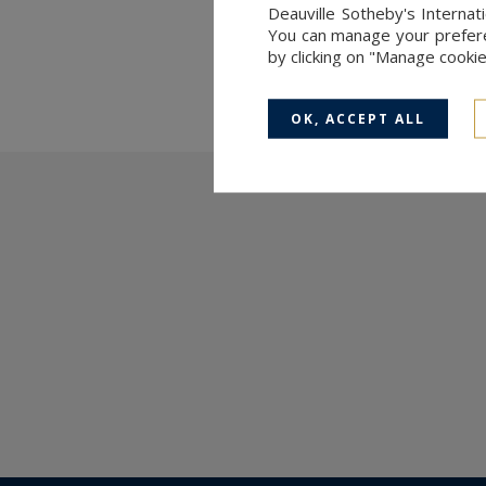
Deauville Sotheby's Internat
Information on the risks to which 
You can manage your preferen
available at:
www.georisques.gouv
by clicking on "Manage cooki
OK, ACCEPT ALL