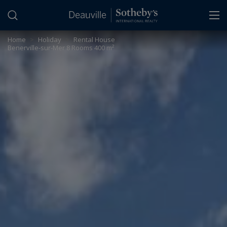
Cookies management panel
Home
>
Holiday
>
Rental House
Benerville-sur-Mer 8 Rooms 400 m²