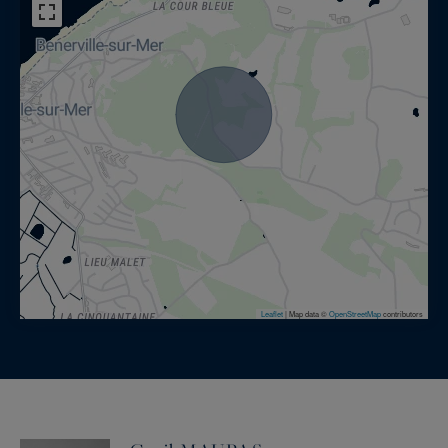
Leaflet
|
Map data ©
OpenStreetMap
contributors