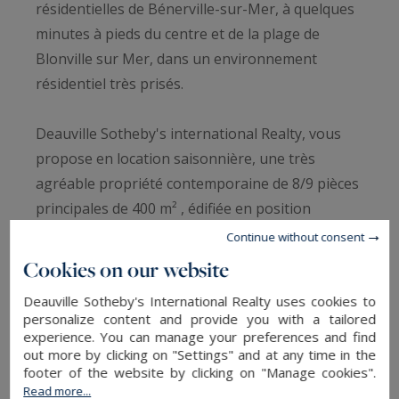
résidentielles de Bénerville-sur-Mer, à quelques
minutes à pieds du centre et de la plage de
Blonville sur Mer, dans un environnement
résidentiel très prisés.
Deauville Sotheby's international Realty, vous
propose en location saisonnière, une très
agréable propriété contemporaine de 8/9 pièces
principales de 400 m² , édifiée en position
dominante avec aperçu mer et jardin paysagé de
Continue without consent
4.155 m² clos de mur avec magnifique zone
Cookies on our website
détente piscine, terrain de padel et vaste zone de
Deauville Sotheby's International Realty uses cookies to
stationnement.
personalize content and provide you with a tailored
experience. You can manage your preferences and find
out more by clicking on "Settings" and at any time in the
La maison se compose d'une entrée galerie avec
footer of the website by clicking on "Manage cookies".
vestiaire invités et toilettes, d'une vaste triple
Read more...
READ MORE