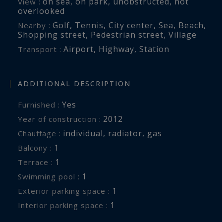
on sea
,
on park
,
unobstructed
,
not
View :
overlooked
Golf
,
Tennis
,
City center
,
Sea
,
Beach
,
Nearby :
Shopping street
,
Pedestrian street
,
Village
Airport
,
Highway
,
Station
Transport :
ADDITIONAL DESCRIPTION
Yes
Furnished :
2012
Year of construction :
individual
,
radiator
,
gas
Chauffage :
1
balcony :
1
terrace :
1
swimming pool :
1
exterior parking space :
1
interior parking space :