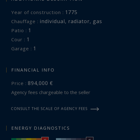
Il s’agit de l’un des hôtels les plus iconiques de
Bayeux.
1775
Year of construction :
individual
,
radiator
,
gas
Chauffage :
Bayeux Sotheby’s International realty est
1
patio :
présent également sur le secteur de la côte de
1
cour :
Nacre, de Caen et de la Manche.
1
garage :
Information on the risks to which this property
FINANCIAL INFO
is exposed is available at:
www.georisques.gouv.fr
894,000 €
Price :
Agency fees chargeable to the seller
CONSULT THE SCALE OF AGENCY FEES
ENERGY DIAGNOSTICS