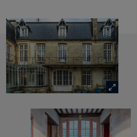
jolie main courante en fer forgé, dans son
prolongement , un séjour à restaurer et à sa
droite une cuisine typique avec des éléments
anciens conservés (poutres et solives, sol en
pierre du Bessin, une cheminée en pierre), dans
l’aile droite, un petit bureau intimiste avec une
très belle cheminée en pierre très stylée, des
espaces de desserte dont un escalier de service,
des toilettes invités, une véranda originale
orientée à l’Est et donnant sur la cour, un très
agréable salon et son bow-window avec une
cheminée travaillée et un joli plafond à la
Française, le tout offrant une ambiance « so
british ».
L’étage noble typique du XVIIIème siècle offre
notamment deux magnifiques pièces de