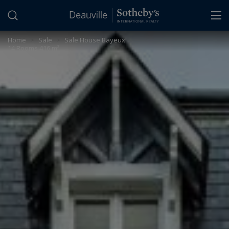
Cookies management panel
Home
>
Sale
>
Sale House Bayeux
14 Rooms 416 m²