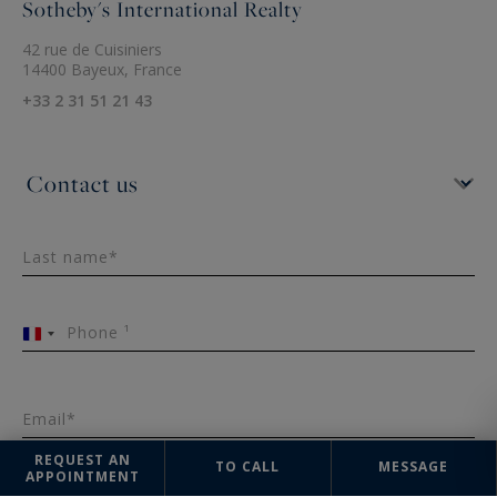
Sotheby's International Realty
42 rue de Cuisiniers
14400 Bayeux, France
+33 2 31 51 21 43
Last name*
Phone ¹
France
+33
Email*
REQUEST AN
TO CALL
MESSAGE
APPOINTMENT