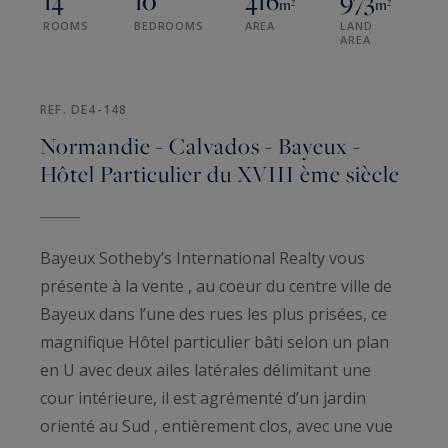
14
10
416
973
m²
m²
ROOMS
BEDROOMS
AREA
LAND
AREA
REF. DE4-148
Normandie - Calvados - Bayeux -
Hôtel Particulier du XVIII ème siècle
Bayeux Sotheby’s International Realty vous
présente à la vente , au coeur du centre ville de
Bayeux dans l’une des rues les plus prisées, ce
magnifique Hôtel particulier bâti selon un plan
en U avec deux ailes latérales délimitant une
cour intérieure, il est agrémenté d’un jardin
orienté au Sud , entièrement clos, avec une vue