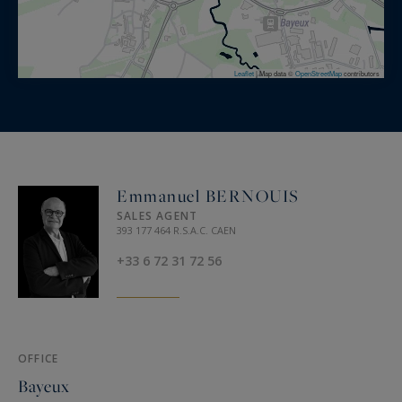
Leaflet
|
Map data ©
OpenStreetMap
contributors
Emmanuel BERNOUIS
SALES AGENT
393 177 464 R.S.A.C. CAEN
+33 6 72 31 72 56
OFFICE
Bayeux