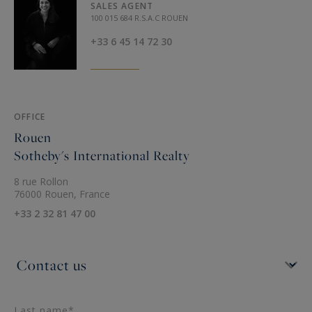
SALES AGENT
100 015 684 R.S.A.C ROUEN
+33 6 45 14 72 30
OFFICE
Rouen
Sotheby's International Realty
8 rue Rollon
76000 Rouen, France
+33 2 32 81 47 00
Last name*