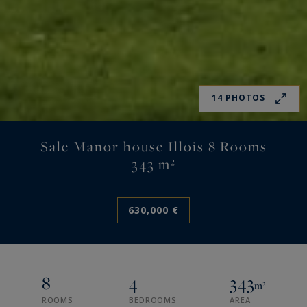
14 PHOTOS
Sale Manor house Illois 8 Rooms
343 m²
630,000 €
8
4
343
m²
ROOMS
BEDROOMS
AREA