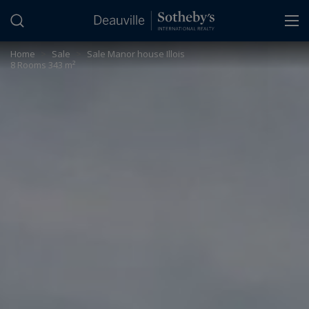
Cookies management panel
Home
>
Sale
>
Sale Manor house Illois
8 Rooms 343 m²