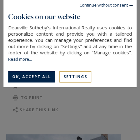
monumental, une cuisine aménagée et équipée,
Continue without consent
une vaste salle à manger avec poêle à bois, deux
Cookies on our website
salons.
Deauville Sotheby's International Realty uses cookies to
Au premier étage, un couloir dessert quatre
personalize content and provide you with a tailored
chambres et deux salle de bains.
experience. You can manage your preferences and find
out more by clicking on "Settings" and at any time in the
Au deuxième étage, un grand grenier
footer of the website by clicking on "Manage cookies".
aménageable.
Read more...
READ MORE
Le domaine est également composé d'une
OK, ACCEPT ALL
SETTINGS
maison de gardien avec deux garages, des
TO SAFEGUARD
anciennes écuries, d'une grange et d'un
TO PRINT
pigeonnier. L'ensemble étant à restaurer, avec
un potentiel d'aménagement en lieu de vie ou
SHARE THIS LINK
réception.
Information on the risks to which this property