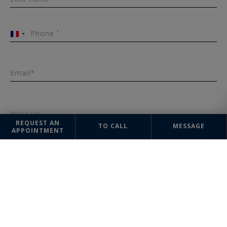
Phone ¹
France
+33
Email*
Message
REQUEST AN
TO CALL
MESSAGE
APPOINTMENT
SEND