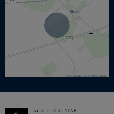
Leaflet
|
Map data ©
OpenStreetMap
contributors
Anaïs HELMINIAK